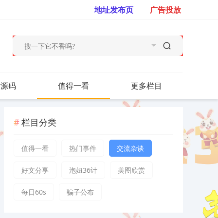
地址发布页
广告投放
站源码
值得一看
更多栏目
栏目分类
值得一看
热门事件
交流杂谈
好文分享
泡妞36计
美图欣赏
每日60s
骗子公布