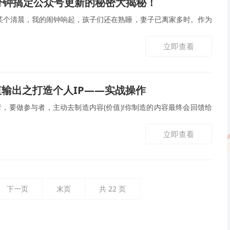
分钟搞定公众号更新的秘密大揭秘！
某个清晨，我的闹钟响起，孩子们还在熟睡，妻子已离家多时。作为
立即查看
输出之打造个人IP——实战操作
，要做参与者，主动去制造内容(价值)!你制造的内容最终会回馈给
立即查看
下一页
末页
共
22
页