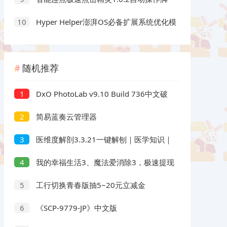
本录制解放双手
Hyper Helper澎湃OS必备扩展系统优化模
10
块
随机推荐
DxO PhotoLab v9.10 Build 736中文破
1
解版
简易蓝奏云管理器
2
医维度解剖3.3.21一键解刨｜医学知识｜
3
一键脱衣等
我的幸福生活3、魔法爱消除3，极速提现
4
和微斯的小游戏
工行切换青春版抽5~20元立减金
5
《SCP-9779-JP》中文版
6