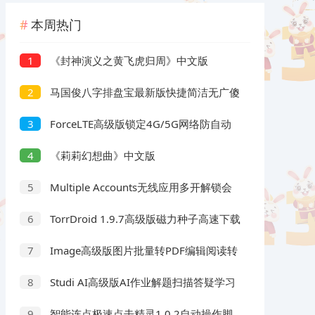
本周热门
《封神演义之黄飞虎归周》中文版
1
马国俊八字排盘宝最新版快捷简洁无广傻
2
瓜操作
ForceLTE高级版锁定4G/5G网络防自动
3
切
《莉莉幻想曲》中文版
4
Multiple Accounts无线应用多开解锁会
5
TorrDroid 1.9.7高级版磁力种子高速下载
6
器
Image高级版图片批量转PDF编辑阅读转
7
换工具
Studi AI高级版AI作业解题扫描答疑学习
8
智能连点极速点击精灵1.0.2自动操作脚
9