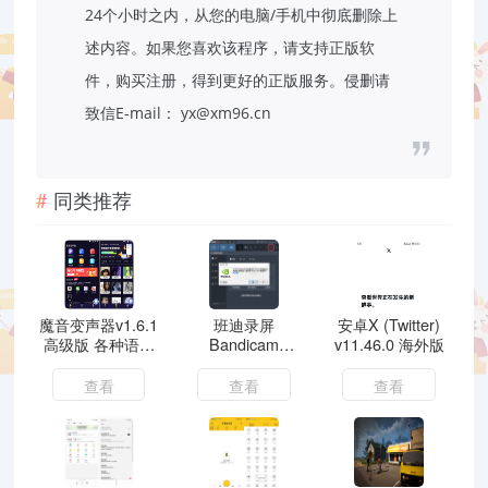
24个小时之内，从您的电脑/手机中彻底删除上
述内容。如果您喜欢该程序，请支持正版软
件，购买注册，得到更好的正版服务。侵删请
致信E-mail： yx@xm96.cn
同类推荐
魔音变声器v1.6.1
班迪录屏
安卓X (Twitter)
高级版 各种语音
Bandicam
v11.46.0 海外版
包
v8.3.0.2533便携
版
查看
查看
查看