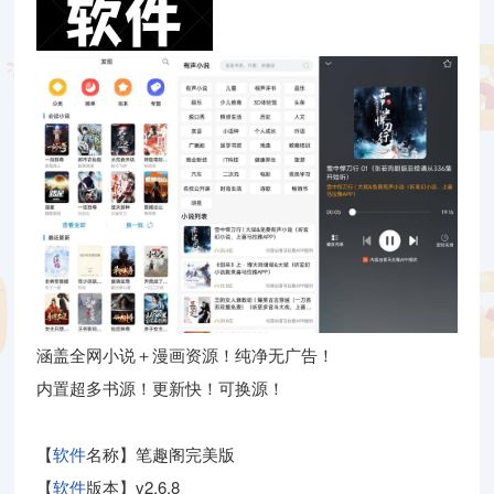
涵盖全网小说＋漫画资源！纯净无广告！
内置超多书源！更新快！可换源！
【
软件
名称】笔趣阁完美版
【
软件
版本】v2.6.8