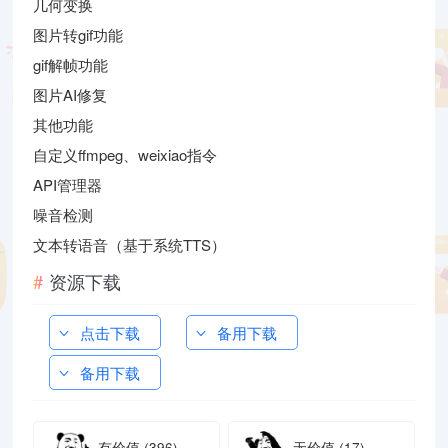
几何变换
图片转gif功能
gif解帧功能
图片AI修复
其他功能
自定义ffmpeg、weixiao指令
API管理器
噪音检测
文本转语音（基于系统TTS）
资源下载
点击下载
备用下载
备用下载
有价值
(396)
无价值
(17)