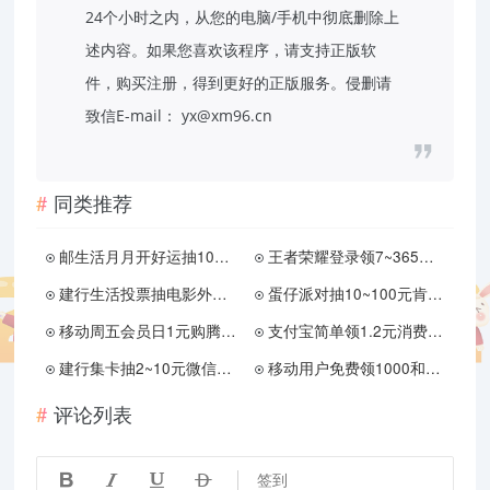
24个小时之内，从您的电脑/手机中彻底删除上
述内容。如果您喜欢该程序，请支持正版软
件，购买注册，得到更好的正版服务。侵删请
致信E-mail： yx@xm96.cn
同类推荐
邮生活月月开好运抽10亓券
王者荣耀登录领7~365天绿钻
建行生活投票抽电影外卖满减券
蛋仔派对抽10~100元肯德基卡
移动周五会员日1元购腾讯视频等会员 0元领29元瑞幸等代金券
支付宝简单领1.2元消费红包
建行集卡抽2~10元微信立减金
移动用户免费领1000和包积分
评论列表




签到