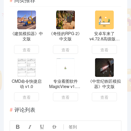
《建筑模拟器》中
《奇怪的RPG 2》
安卓车来了
文版
中文版
v4.72.8高级版精
准实时公交地铁神
器
查看
查看
查看
CMD命令快捷启
专业看图软件
《中世纪铁匠模拟
动 v1.0
MagicView v1.5.1
器》中文版
绿色版
查看
查看
查看
评论列表




签到